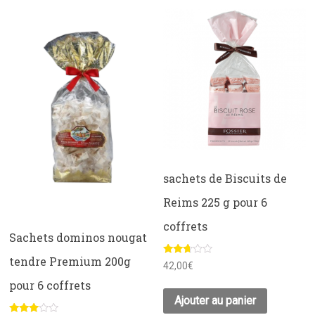
sachets de Biscuits de
Reims 225 g pour 6
coffrets
Sachets dominos nougat
tendre Premium 200g
Note
42,00
€
2.52
sur 5
pour 6 coffrets
Ajouter au panier