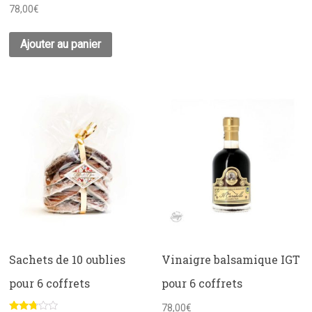
Note
78,00
€
2.83
sur 5
Ajouter au panier
Sachets de 10 oublies
Vinaigre balsamique IGT
pour 6 coffrets
pour 6 coffrets
78,00
€