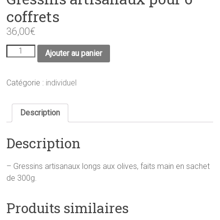
coffrets
36,00
€
quantité
Ajouter au panier
de
Gressins
artisanaux
Catégorie :
individuel
pour
6
coffrets
Description
Description
– Gressins artisanaux longs aux olives, faits main en sachet
de 300g.
Produits similaires